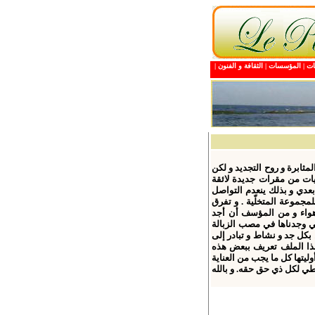
ات
|
ا
لمؤسسا
ت |
الثقافة و الفنون
|
ابرة و روح التجديد و لكن
ات
من مقرات جديدة لائقة
 بعدي و بذلك ينعدم التواصل
لمجموعة المتخلّية
.
و تفرق
هواء و من المؤسف أن أجد
 وجدناها في مصب الزبالة
بكل جد و نشاط و تبادر إلى
 هذا الملف تعريف ببعض هذه
ليتها كل ما يجب من العناية
طي لكل ذي حق حقه. و بالله