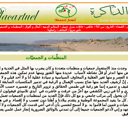
ل
|
الفضاء
| ا
لتاريخ
|
من أنا؟
|
عائلتي
|
عائلات منزل جميل
|
المعا
لم الدينية
|
أمثال و أقوال
|
ا
لمنظمات و الجمعي
ناس مروا
|
المتحف
|
راسلونا
المنظّمات و الجمعيّات
 منذ الاستعمار جمعيات و منظمات متعددة و كان يضرب بها المثل في الجدية و المث
ض منها اندثر أو
قلّ
نشاطه لأسباب عديدة منها الفتور و
منها
عدم تمكين
ه
ذه الجمعي
ة العصر و
منها
تغير العقلية و المخاوف السياسية و سيادة عقلية أنا و لا أحد قبلي و لا
 إنّ أرشيف العديد منها
ضاع
بسبب الإهمال و الرغبة في تدمير المكتسبات السابقة ل
شيف و تدميره إنما هو رغبة في طمس الحقائق و تزوير التاريخ و تفسيره حسب الأ
 و أنا في زيي الكشفي مع أعزّ من عرفت و عاشرت في أيدي تلاميذي فيقولون لي
أن يتحول إلى مركب جامعي .و مع كل ذلك فإنّ العديد من لمنظمات و الجمعيات تعمل 
كل ما يفيد المجموعة الوطنية و يتقدم ببلادنا و أهلنا دون تعصب و لا إقصاء. و في
عيات و تثمين لما قاموا به .و لا أسمح لنفسي بأن أدعي أنني قدمت كل الجمعيات و لا أو
جهد و إني لأدعو الجمعيات جميعا إلى أن تمدني بالوثائق الضرورية إنجاز عمل علمي يع
فيق.