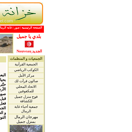
الصفحة الرئيسية
|
صور
|
غابة الرما
بلدي يا جميل
الجديد
Nouveau
الجمعيات و المنظمات
الجمعية القرآنية
الكوكب الرياضي
وجدت
البع
مركز الأمل
بحيا
صالون قرأت لك
حتّى
الاتحاد المحلي
الأر
للمكفوفين
صوري
فوج منزل جميل
قبل 
للكشافة
فعل 
جمعية أحباء غابة
الجم
الرمال
و ال
مهرجان الرمال
التو
بمنزل جميل