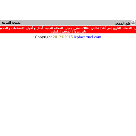
الصفحة السابقة
طبع الصفحة
ل
|
الفضاء
| ا
لتاريخ
|
من أنا؟
|
عائلتي
|
عائلات منزل جميل
|
المعا
لم الدينية
|
أمثال و أقوال
|
ا
لمنظمات و الجمعي
ناس مروا
|
المتحف
|
راسلونا
Copyright
2012
©
2015
leplacartuel.com